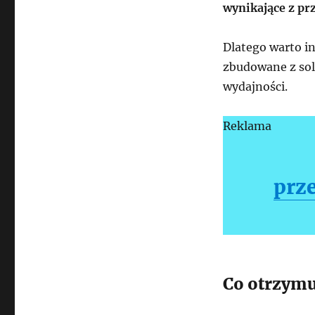
wynikające z pr
Dlatego warto i
zbudowane z so
wydajności.
Reklama
prz
Co otrzymu