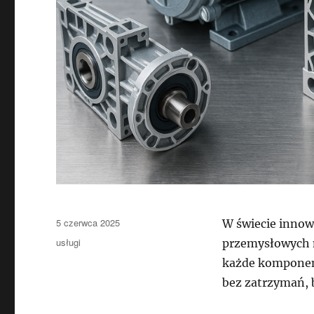
Data
5 czerwca 2025
W świecie innow
publikacji
Kategorie
usługi
przemysłowych n
każde komponent
bez zatrzymań, 