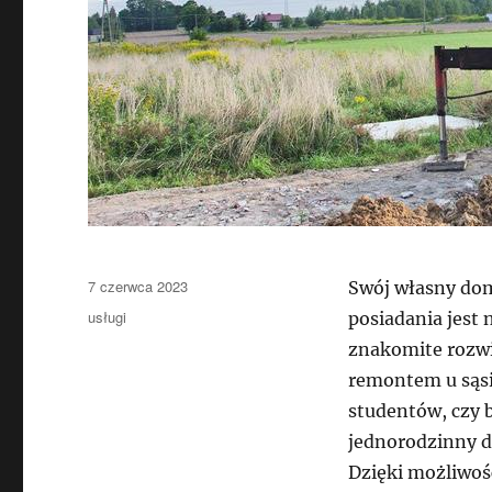
Data
7 czerwca 2023
Swój własny dom
publikacji
Kategorie
usługi
posiadania jest 
znakomite rozwi
remontem u sąs
studentów, czy 
jednorodzinny d
Dzięki możliwoś