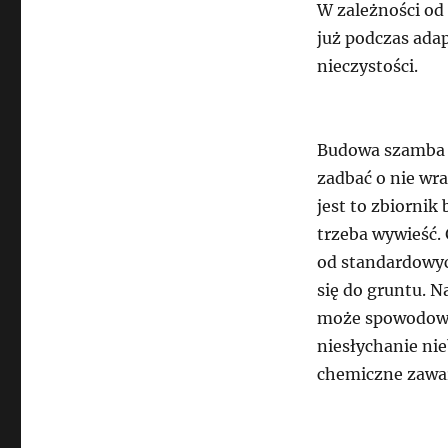
W zależności od
już podczas ada
nieczystości.
Budowa szamba 
zadbać o nie wr
jest to zbiornik
trzeba wywieść.
od standardowyc
się do gruntu. N
może spowodować
niesłychanie ni
chemiczne zawar