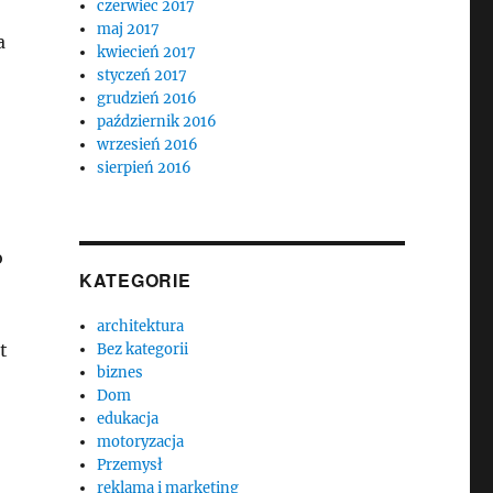
czerwiec 2017
maj 2017
a
kwiecień 2017
styczeń 2017
grudzień 2016
październik 2016
wrzesień 2016
sierpień 2016
o
KATEGORIE
architektura
t
Bez kategorii
biznes
Dom
edukacja
motoryzacja
Przemysł
reklama i marketing