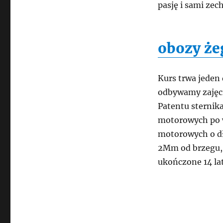
pasję i sami ze
obozy że
Kurs trwa jeden
odbywamy zajęci
Patentu sternik
motorowych po 
motorowych o dł
2Mm od brzegu, 
ukończone 14 lat