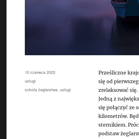
Data
10 czerwca 2023
Prześliczne kraj
publikacji
Kategorie
usługi
się od pierwszeg
Tagi
szkoła żeglarstwa
,
usługi
zrelaksować się.
Jedną z najwięks
się połączyć ze 
kilometrów. Będ
sternikiem. Pró
podstaw żeglars