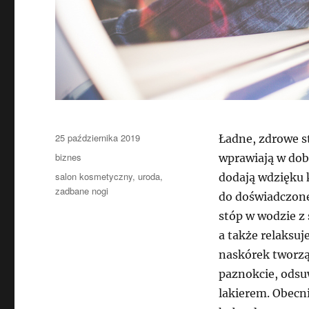
Data
25 października 2019
Ładne, zdrowe st
publikacji
Kategorie
biznes
wprawiają w dob
Tagi
salon kosmetyczny
,
uroda
,
dodają wdzięku k
zadbane nogi
do doświadczone
stóp w wodzie z
a także relaksu
naskórek tworząc
paznokcie, ods
lakierem. Obecn