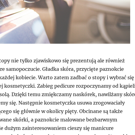
opy nie tylko zjawiskowo się prezentują ale również
re samopoczucie. Gładka skóra, przycięte paznokcie
ażdej kobiecie. Warto zatem zadbać o stopy i wybrać się
j kosmetyczki. Zabieg pedicure rozpoczynamy od kąpiel
 solą. Dzięki temu zmiękczamy naskórek, nawilżany skór
jemy się. Następnie kosmetyczka usuwa zrogowaciały
ego się głównie w okolicy pięty. Obcinane są także
uwane skórki, a paznokcie malowane bezbarwnym
ie dużym zainteresowaniem cieszy się manicure