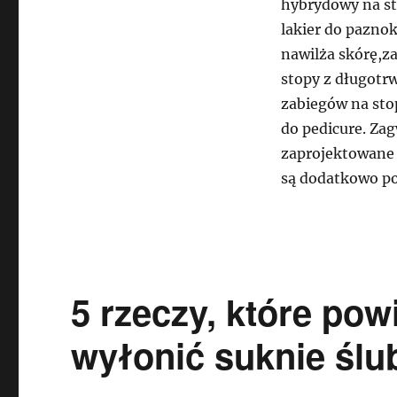
hybrydowy na st
lakier do pazno
nawilża skórę,z
stopy z długotr
zabiegów na sto
do pedicure. Za
zaprojektowan
są dodatkowo po
5 rzeczy, które pow
wyłonić suknie ślu