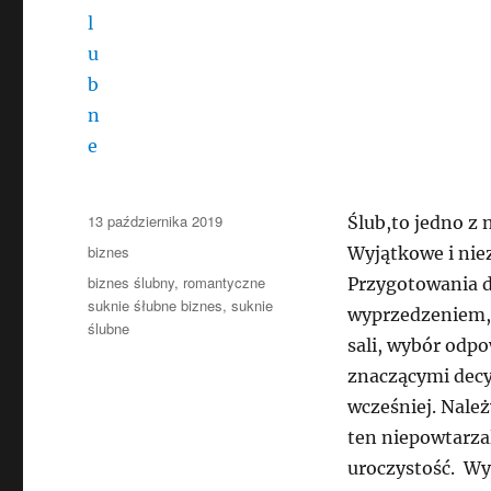
Data
13 października 2019
Ślub,to jedno z
publikacji
Kategorie
biznes
Wyjątkowe i nie
Tagi
biznes ślubny
,
romantyczne
Przygotowania d
suknie śłubne biznes
,
suknie
wyprzedzeniem, 
ślubne
sali, wybór odpo
znaczącymi decy
wcześniej. Należ
ten niepowtarza
uroczystość. Wyb